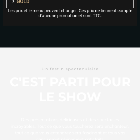
GOLD
Les prix et le menu peuvent changer. Ces prix ne tiennent compte
d’aucune promotion et sont TTC.
Un festin spectaculaire
C'EST PARTI POUR
LE SHOW
Des présentations délicieuses et des spectacles
incroyables. Tout ce que vous toucherez sera enchanteur,
tout ce que vous entendrez sera fascinant et tous vos
sens seront pleinement satisfaits