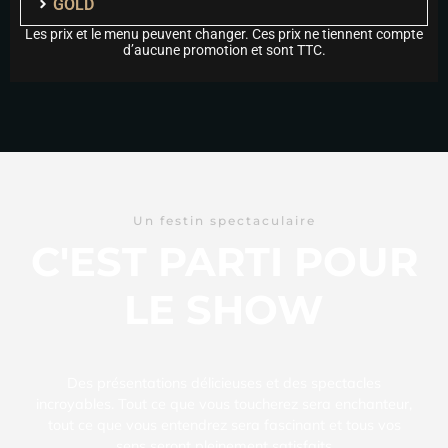
GOLD
Les prix et le menu peuvent changer. Ces prix ne tiennent compte
d’aucune promotion et sont TTC.
Un festin spectaculaire
C'EST PARTI POUR
LE SHOW
Des présentations délicieuses et des spectacles
incroyables. Tout ce que vous toucherez sera enchanteur,
tout ce que vous entendrez sera fascinant et tous vos
sens seront pleinement satisfaits