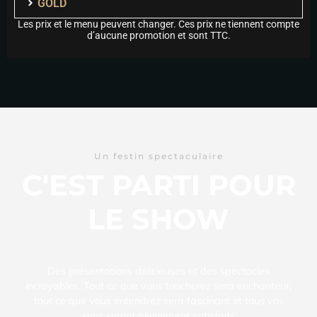
GOLD
Les prix et le menu peuvent changer. Ces prix ne tiennent compte
d’aucune promotion et sont TTC.
Un festin spectaculaire
C'EST PARTI POUR
LE SHOW
Des présentations délicieuses et des spectacles
incroyables. Tout ce que vous toucherez sera enchanteur,
tout ce que vous entendrez sera fascinant et tous vos
sens seront pleinement satisfaits