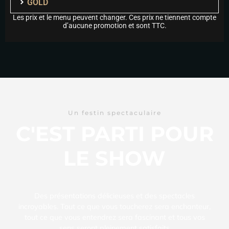
GOLD
Les prix et le menu peuvent changer. Ces prix ne tiennent compte
d’aucune promotion et sont TTC.
Un festin spectaculaire
C'EST PARTI POUR
LE SHOW
Des présentations délicieuses et des spectacles
incroyables. Tout ce que vous toucherez sera enchanteur,
tout ce que vous entendrez sera fascinant et tous vos
sens seront pleinement satisfaits