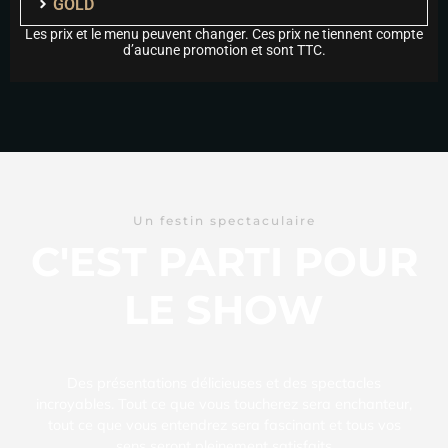
GOLD
Les prix et le menu peuvent changer. Ces prix ne tiennent compte
d’aucune promotion et sont TTC.
Un festin spectaculaire
C'EST PARTI POUR
LE SHOW
Des présentations délicieuses et des spectacles
incroyables. Tout ce que vous toucherez sera enchanteur,
tout ce que vous entendrez sera fascinant et tous vos
sens seront pleinement satisfaits