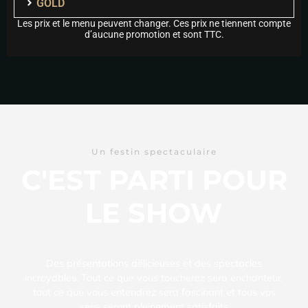
GOLD
Les prix et le menu peuvent changer. Ces prix ne tiennent compte
d’aucune promotion et sont TTC.
Un festin spectaculaire
C'EST PARTI POUR
LE SHOW
Des présentations délicieuses et des spectacles
incroyables. Tout ce que vous toucherez sera enchanteur,
tout ce que vous entendrez sera fascinant et tous vos
sens seront pleinement satisfaits