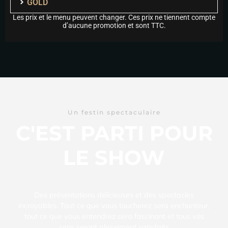
GOLD
Les prix et le menu peuvent changer. Ces prix ne tiennent compte
d’aucune promotion et sont TTC.
Un festin spectaculaire
C'EST PARTI POUR
LE SHOW
Des présentations délicieuses et des spectacles
incroyables. Tout ce que vous toucherez sera enchanteur,
tout ce que vous entendrez sera fascinant et tous vos
sens seront pleinement satisfaits