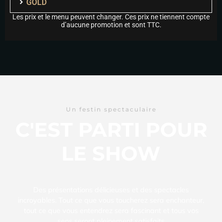
GOLD
Les prix et le menu peuvent changer. Ces prix ne tiennent compte
d’aucune promotion et sont TTC.
Un festin spectaculaire
C'EST PARTI POUR
LE SHOW
Des présentations délicieuses et des spectacles
incroyables. Tout ce que vous toucherez sera enchanteur,
tout ce que vous entendrez sera fascinant et tous vos
sens seront pleinement satisfaits