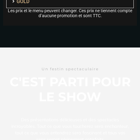
GOLD
Les prix et le menu peuvent changer. Ces prix ne tiennent compte
d’aucune promotion et sont TTC.
Un festin spectaculaire
C'EST PARTI POUR
LE SHOW
Des présentations délicieuses et des spectacles
incroyables. Tout ce que vous toucherez sera enchanteur,
tout ce que vous entendrez sera fascinant et tous vos
sens seront pleinement satisfaits