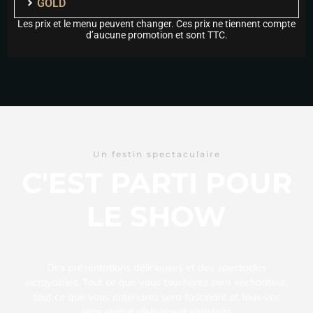
GOLD
Les prix et le menu peuvent changer. Ces prix ne tiennent compte
d’aucune promotion et sont TTC.
Un festin spectaculaire
C'EST PARTI POUR
LE SHOW
Des présentations délicieuses et des spectacles
incroyables. Tout ce que vous toucherez sera enchanteur,
tout ce que vous entendrez sera fascinant et tous vos
sens seront pleinement satisfaits