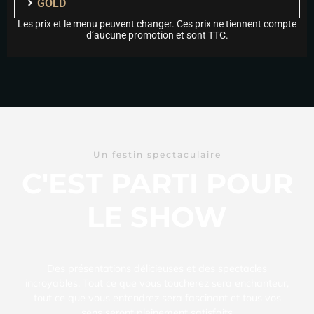
GOLD
Les prix et le menu peuvent changer. Ces prix ne tiennent compte
d’aucune promotion et sont TTC.
Un festin spectaculaire
C'EST PARTI POUR
LE SHOW
Des présentations délicieuses et des spectacles
incroyables. Tout ce que vous toucherez sera enchanteur,
tout ce que vous entendrez sera fascinant et tous vos
sens seront pleinement satisfaits