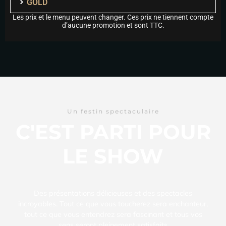
GOLD
Les prix et le menu peuvent changer. Ces prix ne tiennent compte
d’aucune promotion et sont TTC.
Un festin spectaculaire
C'EST PARTI POUR
LE SHOW
Des présentations délicieuses et des spectacles
incroyables. Tout ce que vous toucherez sera enchanteur,
tout ce que vous entendrez sera fascinant et tous vos
sens seront pleinement satisfaits