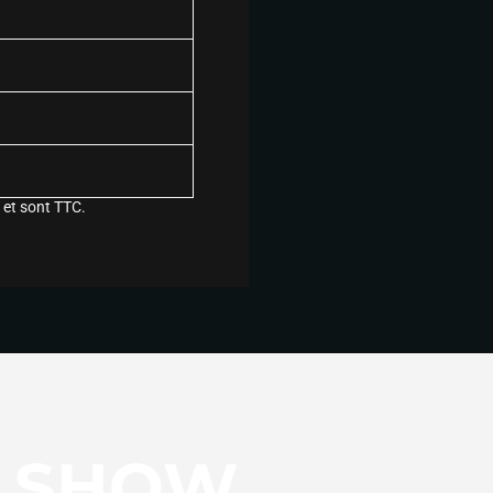
 et sont TTC.
E SHOW