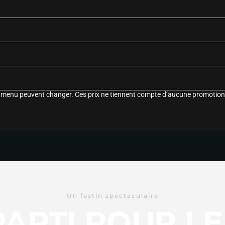
le menu peuvent changer. Ces prix ne tiennent compte d’aucune promotion
Un festin spectaculaire
 PARTI POUR L