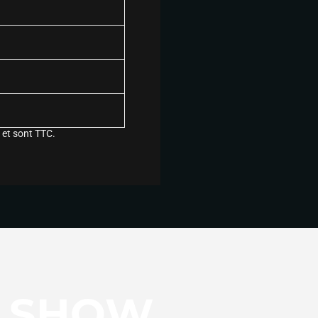
 et sont TTC.
E SHOW