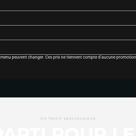
le menu peuvent changer. Ces prix ne tiennent compte d’aucune promotion
Un festin spectaculaire
 PARTI POUR L