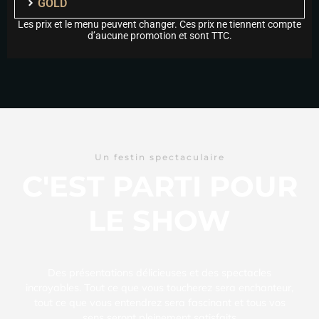
GOLD
Les prix et le menu peuvent changer. Ces prix ne tiennent compte
d’aucune promotion et sont TTC.
Un festin spectaculaire
C'EST PARTI POUR
LE SHOW
Des présentations délicieuses et des spectacles
incroyables. Tout ce que vous toucherez sera enchanteur,
tout ce que vous entendrez sera fascinant et tous vos
sens seront pleinement satisfaits