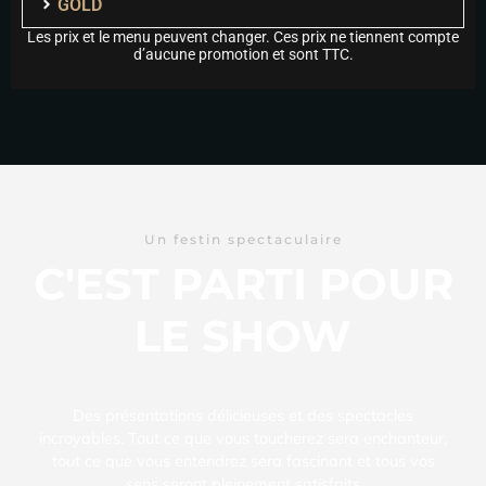
GOLD
Les prix et le menu peuvent changer. Ces prix ne tiennent compte
d’aucune promotion et sont TTC.
Un festin spectaculaire
C'EST PARTI POUR
LE SHOW
Des présentations délicieuses et des spectacles
incroyables. Tout ce que vous toucherez sera enchanteur,
tout ce que vous entendrez sera fascinant et tous vos
sens seront pleinement satisfaits