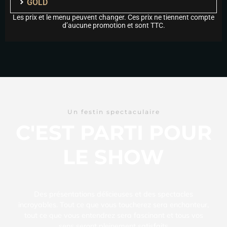
GOLD
Les prix et le menu peuvent changer. Ces prix ne tiennent compte
d’aucune promotion et sont TTC.
Un festin spectaculaire
C'EST PARTI POUR
LE SHOW
Des présentations délicieuses et des spectacles
incroyables. Tout ce que vous toucherez sera enchanteur,
tout ce que vous entendrez sera fascinant et tous vos
sens seront pleinement satisfaits