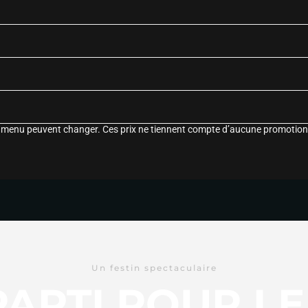
le menu peuvent changer. Ces prix ne tiennent compte d’aucune promotion
Un festin spectaculaire
 PARTI POUR L