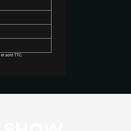
 et sont TTC.
E SHOW