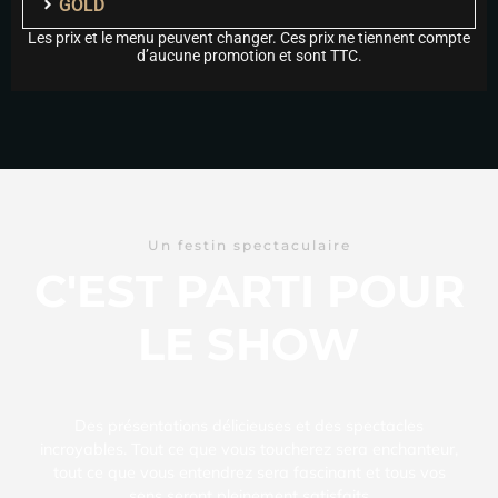
GOLD
Les prix et le menu peuvent changer. Ces prix ne tiennent compte
d’aucune promotion et sont TTC.
Un festin spectaculaire
C'EST PARTI POUR
LE SHOW
Des présentations délicieuses et des spectacles
incroyables. Tout ce que vous toucherez sera enchanteur,
tout ce que vous entendrez sera fascinant et tous vos
sens seront pleinement satisfaits