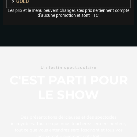
GOLD
Les prix et le menu peuvent changer. Ces prix ne tiennent compte
d’aucune promotion et sont TTC.
Un festin spectaculaire
C'EST PARTI POUR
LE SHOW
Des présentations délicieuses et des spectacles
incroyables. Tout ce que vous toucherez sera enchanteur,
tout ce que vous entendrez sera fascinant et tous vos
sens seront pleinement satisfaits