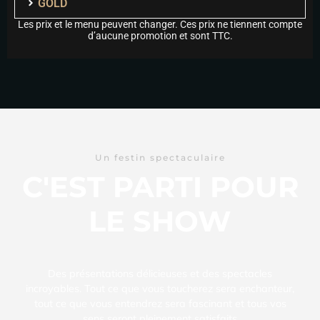
GOLD
Les prix et le menu peuvent changer. Ces prix ne tiennent compte
d’aucune promotion et sont TTC.
Un festin spectaculaire
C'EST PARTI POUR
LE SHOW
Des présentations délicieuses et des spectacles
incroyables. Tout ce que vous toucherez sera enchanteur,
tout ce que vous entendrez sera fascinant et tous vos
sens seront pleinement satisfaits