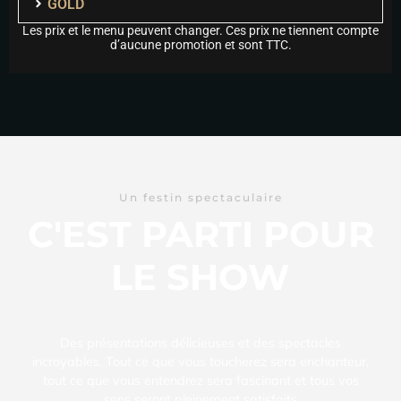
GOLD
Les prix et le menu peuvent changer. Ces prix ne tiennent compte
d’aucune promotion et sont TTC.
Un festin spectaculaire
C'EST PARTI POUR
LE SHOW
Des présentations délicieuses et des spectacles
incroyables. Tout ce que vous toucherez sera enchanteur,
tout ce que vous entendrez sera fascinant et tous vos
sens seront pleinement satisfaits