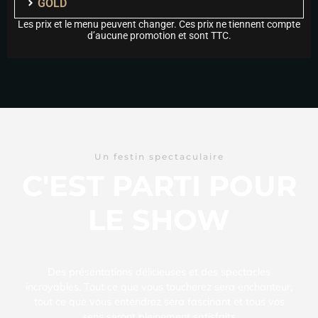
GOLD
Les prix et le menu peuvent changer. Ces prix ne tiennent compte
d’aucune promotion et sont TTC.
Un festin spectaculaire
C'EST PARTI POUR
LE SHOW
Des présentations délicieuses et des spectacles
incroyables. Tout ce que vous toucherez sera enchanteur,
tout ce que vous entendrez sera fascinant et tous vos
sens seront pleinement satisfaits