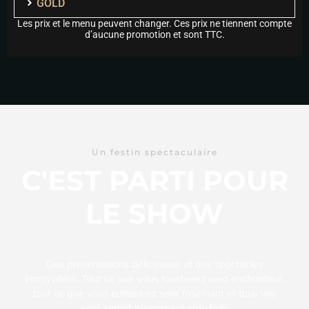
GOLD
Les prix et le menu peuvent changer. Ces prix ne tiennent compte
d’aucune promotion et sont TTC.
Un festin spectaculaire
C'EST PARTI POUR
LE SHOW
Des présentations délicieuses et des spectacles
incroyables. Tout ce que vous toucherez sera enchanteur,
tout ce que vous entendrez sera fascinant et tous vos
sens seront pleinement satisfaits