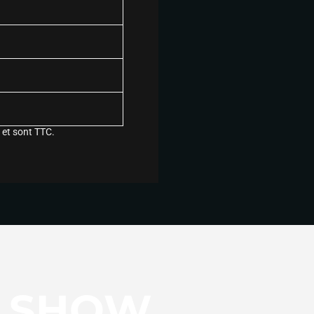
 et sont TTC.
E SHOW