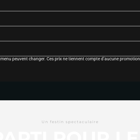
le menu peuvent changer. Ces prix ne tiennent compte d’aucune promotion
Un festin spectaculaire
 PARTI POUR L