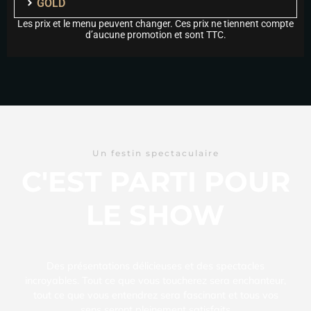
GOLD
Les prix et le menu peuvent changer. Ces prix ne tiennent compte
d’aucune promotion et sont TTC.
Un festin spectaculaire
C'EST PARTI POUR
LE SHOW
Des présentations délicieuses et des spectacles
incroyables. Tout ce que vous toucherez sera enchanteur,
tout ce que vous entendrez sera fascinant et tous vos
sens seront pleinement satisfaits